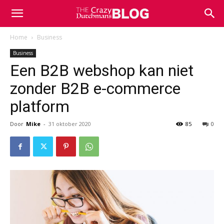
Home
Business
Business
Een B2B webshop kan niet
zonder B2B e-commerce
platform
Door
Mike
-
31 oktober 2020
85
0