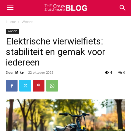
Home
Wonen
Wonen
Elektrische vierwielfiets:
stabiliteit en gemak voor
iedereen
Door
Mike
-
22 oktober 2025
4
0